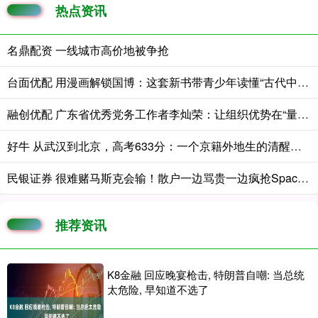
热点资讯
名鼎配资 一线城市高价地被争抢
台面优配 用漫画解锁国博：这套新书带青少年读懂“古代中国”
融创优配 广东省优秀党务工作者李灿荣：让组织优势在“量化”中释放发展动能
好牛 从武汉到北京，高考633分：一个京籍外地生的清醒逆袭
民银证券 很难赌马斯克会输！散户一边骂贵一边疯抢SpaceX，但绝大多数不打算长期持股
推荐资讯
K8金融 回应晚宴枪击, 特朗普自嘲: 当总统
太危险, 早知道不选了