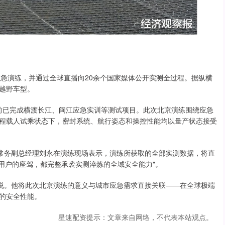
全应急演练，并通过全球直播向20余个国家媒体公开实测全过程。据纵横
越野车型。
此前已完成横渡长江、闽江应急实训等测试项目。此次北京演练围绕应急
程载人试乘状态下，密封系统、航行姿态和操控性能均以量产状态接受
心常务副总经理刘永在演练现场表示，演练所获取的全部实测数据，将直
付用户的座驾，都完整承袭实测淬炼的全域安全能力"。
永说。他将此次北京演练的意义与城市应急需求直接关联——在全球极端
的安全性能。
星速配资提示：文章来自网络，不代表本站观点。