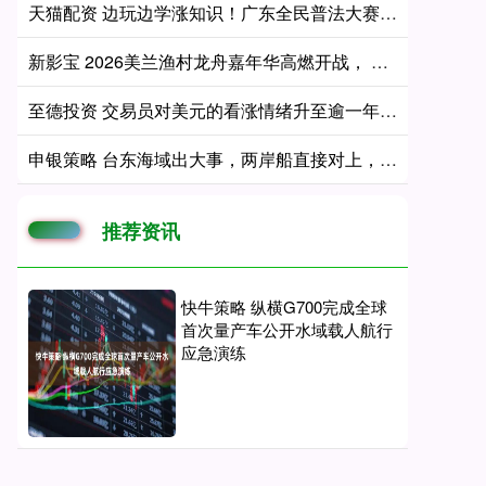
天猫配资 边玩边学涨知识！广东全民普法大赛邀青少年一起“法智闯关”！
新影宝 2026美兰渔村龙舟嘉年华高燃开战， 首周晋级名额出炉
至德投资 交易员对美元的看涨情绪升至逾一年来最高水平
申银策略 台东海域出大事，两岸船直接对上，日本也掺和了，咱们5部门联手
推荐资讯
快牛策略 纵横G700完成全球
首次量产车公开水域载人航行
应急演练