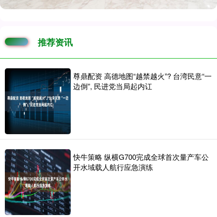
推荐资讯
尊鼎配资 高德地图“越禁越火”? 台湾民意“一
边倒”, 民进党当局起内讧
快牛策略 纵横G700完成全球首次量产车公
开水域载人航行应急演练