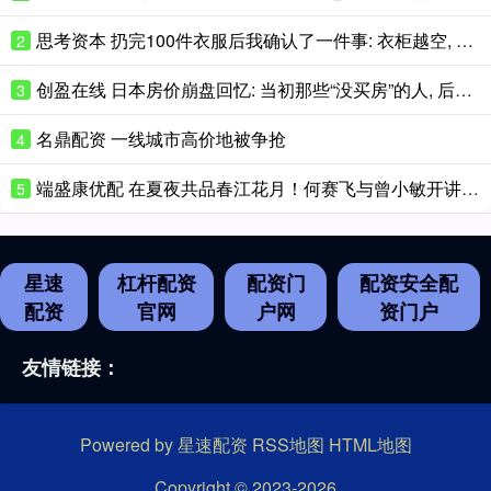
思考资本 扔完100件衣服后我确认了一件事: 衣柜越空, 人越轻松
2
创盈在线 日本房价崩盘回忆: 当初那些“没买房”的人, 后来都怎么样了?
3
名鼎配资 一线城市高价地被争抢
4
端盛康优配 在夏夜共品春江花月！何赛飞与曾小敏开讲花城文学课
5
星速
杠杆配资
配资门
配资安全配
配资
官网
户网
资门户
友情链接：
Powered by
星速配资
RSS地图
HTML地图
Copyright
© 2023-2026