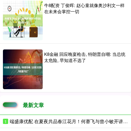
牛8配资 丁俊晖: 赵心童就像奥沙利文一样
在未来会掌控一切
K8金融 回应晚宴枪击, 特朗普自嘲: 当总统
太危险, 早知道不选了
最新文章
端盛康优配 在夏夜共品春江花月！何赛飞与曾小敏开讲花城文学课
1