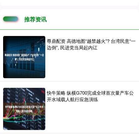
推荐资讯
尊鼎配资 高德地图“越禁越火”? 台湾民意“一
边倒”, 民进党当局起内讧
快牛策略 纵横G700完成全球首次量产车公
开水域载人航行应急演练