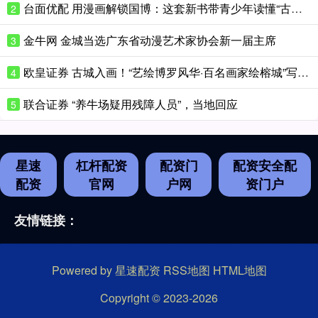
台面优配 用漫画解锁国博：这套新书带青少年读懂“古代中国”
2
金牛网 金城当选广东省动漫艺术家协会新一届主席
3
欧皇证券 古城入画！“艺绘博罗风华·百名画家绘榕城”写生创作活动日前开幕
4
联合证券 “养牛场疑用残障人员”，当地回应
5
星速
杠杆配资
配资门
配资安全配
配资
官网
户网
资门户
友情链接：
Powered by
星速配资
RSS地图
HTML地图
Copyright
© 2023-2026