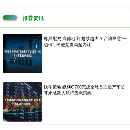
推荐资讯
尊鼎配资 高德地图“越禁越火”? 台湾民意“一
边倒”, 民进党当局起内讧
快牛策略 纵横G700完成全球首次量产车公
开水域载人航行应急演练