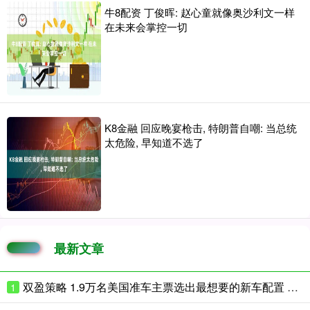
牛8配资 丁俊晖: 赵心童就像奥沙利文一样
在未来会掌控一切
K8金融 回应晚宴枪击, 特朗普自嘲: 当总统
太危险, 早知道不选了
最新文章
双盈策略 1.9万名美国准车主票选出最想要的新车配置 结果竟是座椅加热
1