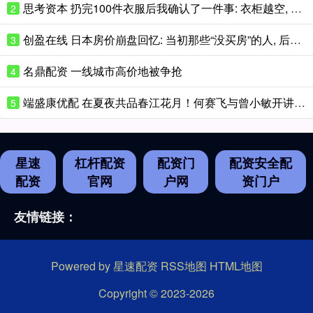
思考资本 扔完100件衣服后我确认了一件事: 衣柜越空, 人越轻松
2
创盈在线 日本房价崩盘回忆: 当初那些“没买房”的人, 后来都怎么样了?
3
名鼎配资 一线城市高价地被争抢
4
端盛康优配 在夏夜共品春江花月！何赛飞与曾小敏开讲花城文学课
5
星速
杠杆配资
配资门
配资安全配
配资
官网
户网
资门户
友情链接：
Powered by
星速配资
RSS地图
HTML地图
Copyright
© 2023-2026