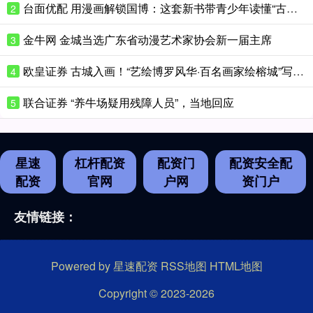
台面优配 用漫画解锁国博：这套新书带青少年读懂“古代中国”
2
金牛网 金城当选广东省动漫艺术家协会新一届主席
3
欧皇证券 古城入画！“艺绘博罗风华·百名画家绘榕城”写生创作活动日前开幕
4
联合证券 “养牛场疑用残障人员”，当地回应
5
星速
杠杆配资
配资门
配资安全配
配资
官网
户网
资门户
友情链接：
Powered by
星速配资
RSS地图
HTML地图
Copyright
© 2023-2026