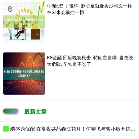
牛8配资 丁俊晖: 赵心童就像奥沙利文一样
在未来会掌控一切
K8金融 回应晚宴枪击, 特朗普自嘲: 当总统
太危险, 早知道不选了
最新文章
端盛康优配 在夏夜共品春江花月！何赛飞与曾小敏开讲花城文学课
1