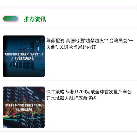
推荐资讯
尊鼎配资 高德地图“越禁越火”? 台湾民意“一
边倒”, 民进党当局起内讧
快牛策略 纵横G700完成全球首次量产车公
开水域载人航行应急演练