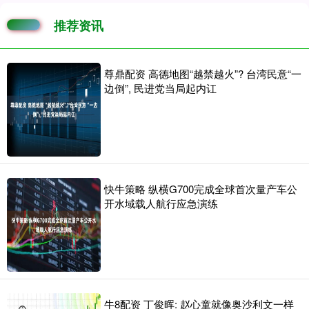
推荐资讯
尊鼎配资 高德地图“越禁越火”? 台湾民意“一
边倒”, 民进党当局起内讧
快牛策略 纵横G700完成全球首次量产车公
开水域载人航行应急演练
牛8配资 丁俊晖: 赵心童就像奥沙利文一样