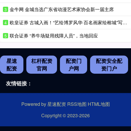
金牛网 金城当选广东省动漫艺术家协会新一届主席
3
欧皇证券 古城入画！“艺绘博罗风华·百名画家绘榕城”写生创作活动日前开幕
4
联合证券 “养牛场疑用残障人员”，当地回应
5
星速
杠杆配资
配资门
配资安全配
配资
官网
户网
资门户
友情链接：
Powered by
星速配资
RSS地图
HTML地图
Copyright
© 2023-2026