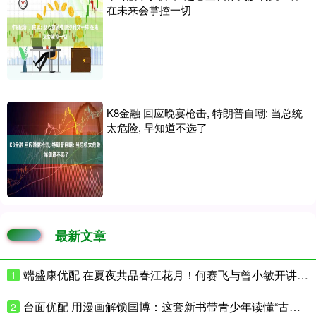
在未来会掌控一切
K8金融 回应晚宴枪击, 特朗普自嘲: 当总统
太危险, 早知道不选了
最新文章
端盛康优配 在夏夜共品春江花月！何赛飞与曾小敏开讲花城文学课
1
台面优配 用漫画解锁国博：这套新书带青少年读懂“古代中国”
2