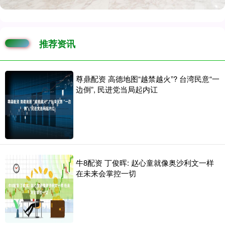
推荐资讯
尊鼎配资 高德地图“越禁越火”? 台湾民意“一
边倒”, 民进党当局起内讧
牛8配资 丁俊晖: 赵心童就像奥沙利文一样
在未来会掌控一切