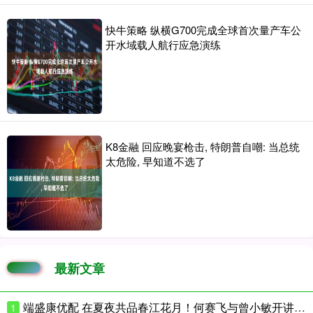
快牛策略 纵横G700完成全球首次量产车公
开水域载人航行应急演练
K8金融 回应晚宴枪击, 特朗普自嘲: 当总统
太危险, 早知道不选了
最新文章
端盛康优配 在夏夜共品春江花月！何赛飞与曾小敏开讲花城文学课
1