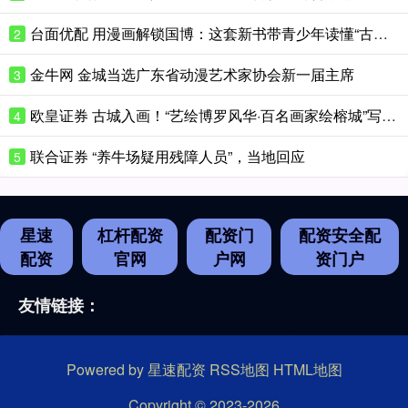
台面优配 用漫画解锁国博：这套新书带青少年读懂“古代中国”
2
金牛网 金城当选广东省动漫艺术家协会新一届主席
3
欧皇证券 古城入画！“艺绘博罗风华·百名画家绘榕城”写生创作活动日前开幕
4
联合证券 “养牛场疑用残障人员”，当地回应
5
星速
杠杆配资
配资门
配资安全配
配资
官网
户网
资门户
友情链接：
Powered by
星速配资
RSS地图
HTML地图
Copyright
© 2023-2026